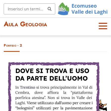
Aula Geologia
OPE
N
MEN
Porfido - 2
U