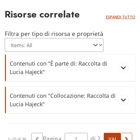
Risorse correlate
ESPANDI TUTTO
Filtra per tipo di risorsa e proprietà
Contenuti con "È parte di: Raccolta di
Lucia Hajeck"
Al "Canevin"
Contenuti con "Collocazione: Raccolta di
Lucia Hajeck"
Bambini a Lon
Antico cimitero
Pagina
di 2
1–25 di 36