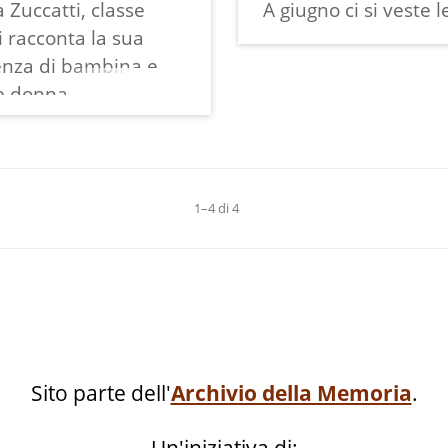
 Zuccatti, classe
A giugno ci si veste l
i racconta la sua
enza di bambina e
e donna
levamento dei bachi
 ("cavaléri") fino alla
 dei bozzoli
e"), utilizzando
1–4 di 4
ermini dialettali
i, citando le località
Sorac, Gèra) dove
a raccogliere le
di gelso ("morar") per
arli, descrivendo la
Sito parte dell'
Archivio della Memoria
.
d i sacrifici che
no affrontare.