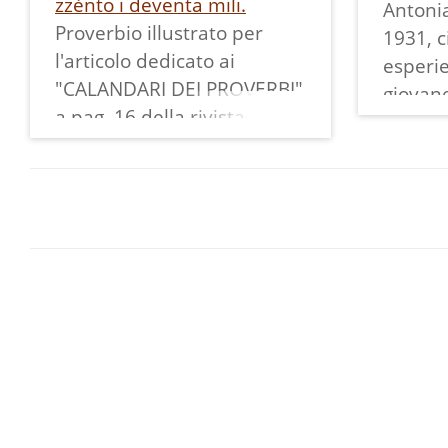
zzènto i deventa mili.
Antonia
Proverbio illustrato per
1931, c
l'articolo dedicato ai
esperi
"CALANDARI DEI PROVERBI"
giovan
a pag. 16 della rivista
nell'al
"Retrospettive" n. 3 del
da seta
1990.
vendita
San Vigilio è festeggiato il
("galét
26 giugno e, col caldo, le
anche t
pulci prolificavano a
specific
dismisura.
(Ronc, 
andava 
foglie 
aliment
fatica e
doveva