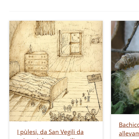
Bachico
I pùlesi, da San Vegili da
alleva