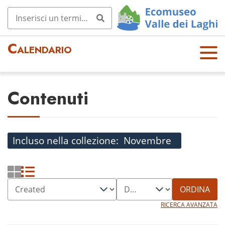
Calendario
OPE
N
MEN
Contenuti
U
Incluso nella collezione
Novembre
ORDINA
RICERCA AVANZATA