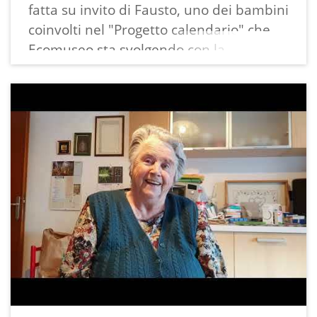
fatta su invito di Fausto, uno dei bambini
coinvolti nel "Progetto calendario" che
Ecomuseo sta svolgendo con la
collaborazione delle scuole del territorio.
Liliana, classe 1949, ha raccontato, con
trasporto e talvolta con commozione,
molti momenti della vita di Ciago e della
sua famiglia quando lei era una
bambina, esprimendosi per lo più in
lingua italiana, ma di tanto in tanto
anche il dialetto ha fatto capolino: anche
quello fa parte della sua e nostra storia!
Frequente anche l'uso di località: San
Rocco all'interno del paese; Olif, Pian,
Zignon/Cignon, Slincia, Segrai, Ronchi nei
dintorni; San Giovanni, Al piocio, Seraiole