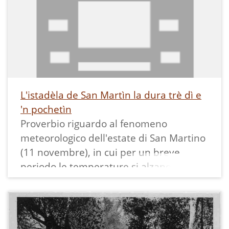
L'istadèla de San Martìn la dura trè dì e
'n pochetìn
Proverbio riguardo al fenomeno
meteorologico dell'estate di San Martino
(11 novembre), in cui per un breve
periodo le temperature si alzano.
"Istadèla" è il diminutivo di "istà"
(estate).