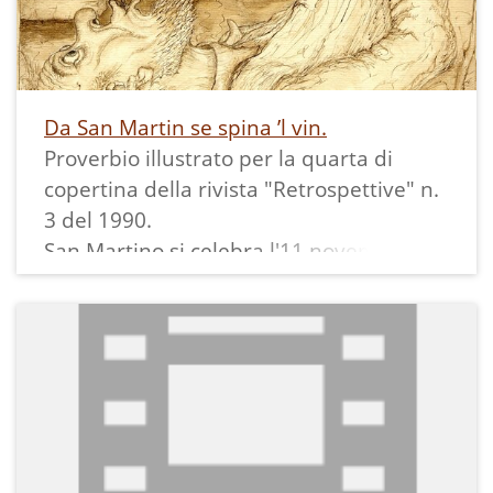
ricordo.
Come di consueto, in fondo alla scheda
trovate i termini dialettali utilizzati da
Gemma ed inseriti nel nostro glossario;
Da San Martin se spina ’l vin.
se non capite qualche altra parola
Proverbio illustrato per la quarta di
provate ad utilizzare la ricerca libera, se
copertina della rivista "Retrospettive" n.
avete richieste o precisazioni da fare
3 del 1990.
non esitate a contattarci.
San Martino si celebra l'11 novembre.