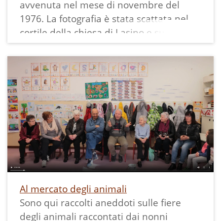
avvenuta nel mese di novembre del
1976. La fotografia è stata scattata nel
cortile della chiesa di Lasino e sullo
sfondo è possibile notare le scuole
elementari. Gli uomini hanno portato i
trattori per la solenne benedizione delle
macchine agricole.
Al mercato degli animali
Sono qui raccolti aneddoti sulle fiere
degli animali raccontati dai nonni