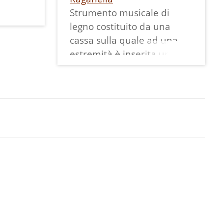
Strumento musicale di
legno costituito da una
cassa sulla quale ad una
estremità è inserita una
ruota dentata attaccata ad
un manico, all'altra è
fissata con sei chiodi una
lamina di legno che va ad
appoggiarsi sulla ruota
dentata. Tenendo il manico
in mano si fa ruotare lo
strumento producendo un
suono simile al gracidio
della rana (da cui il nome).
Tradizionalmente veniva
usato durante la Settimana