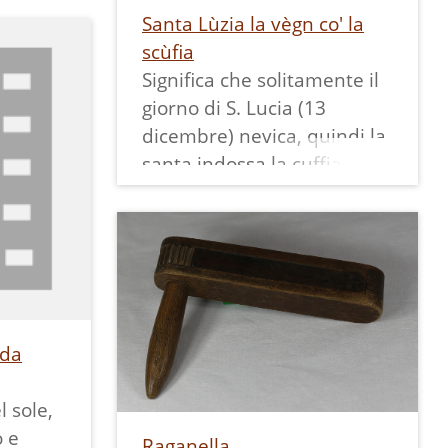
Santa Lùzia la vègn co' la
bre a
scùfia
ino ad
Significa che solitamente il
donne.
giorno di S. Lucia (13
di loro
dicembre) nevica, quindi la
e le
santa indossa la cuffia.
igli a
alità.
 da
l sole,
o e
Raganella