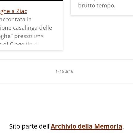
brutto tempo.
ghe a Ziac
accontata la
ione casalinga delle
eghe” presso una
a di Ciago (in dialetto
che tradizionalmente
atta nel mese di
e. Nel frattempo si
1–16 di 16
 vedere le varie fasi
avorazione, dal taglio
arne di maiale fino
zio della stagionatura,
coinvolgimento di
 generazioni, dai
Sito parte dell'
Archivio della Memoria
.
iccoli fino alla loro