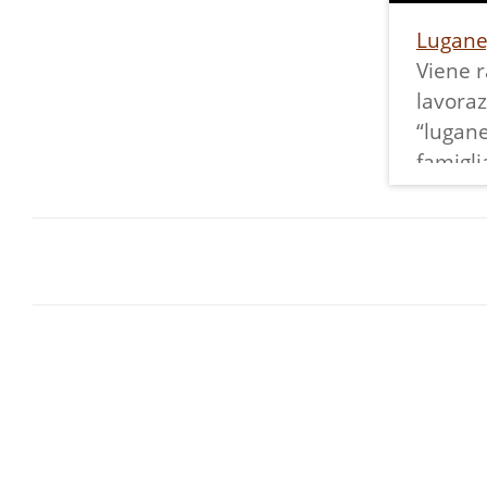
di 400 bottiglie, prodotte
unendo i Vino Santo dei
Lugane
componenti
Viene r
dell'Associazione dei
lavoraz
Vignaioli del Vino Santo: la
“lugan
prima bottiglia fu mandata
famigli
a papa Ratzinger mentre la
Ziac), 
seconda andò al Vescovo di
viene f
Trento, Luigi Bressan.
dicembr
Articolo di M.E.
possono
della l
della c
all’ini
con il 
quattro
bimbi p