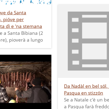
1965, che da novem
ióve da Santa
marzo dava lavoro f
, pióve per
una cinquantina di 
ta dì e 'na stemana
Qui vediamo alcune 
e a Santa Bibiana (2
impegnate a romper
e), pioverà a lungo
noci e dividere i gher
seconda della loro qu
Da Nadàl en bel sól,
Pasqua en stizzón
Se a Natale c'è un be
a Pasqua farà fredd