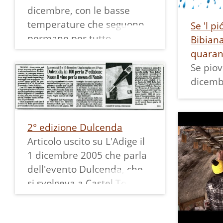
ricerca libera, se avete
dicembre, con le basse
richieste o precisazioni da
temperature che seguono,
Se 'l p
fare non esitate a
permane per tutto
Bibiana
contattarci.
l'inverno.
quaran
La fotografia è tratta da
Se piov
questo contenuto:
dicembr
2° edizione Dulcenda
Articolo uscito su L'Adige il
1 dicembre 2005 che parla
dell'evento Dulcenda, che
si svolgeva a Castel Toblino.
In particolare si fa
riferimento alla produzione