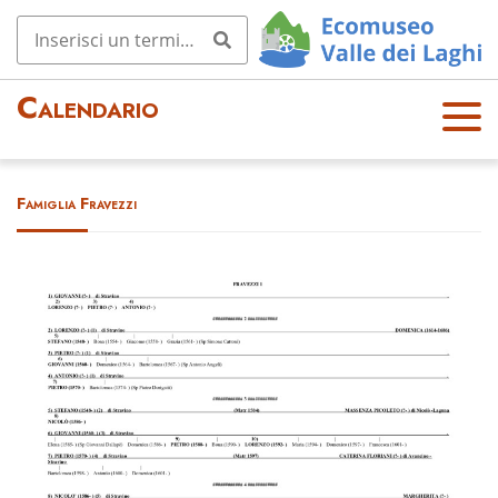
Calendario
OPE
N
MEN
Famiglia Fravezzi
U