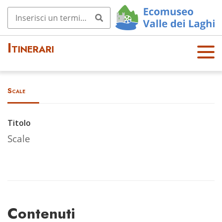
Itinerari
OPE
N
MEN
Scale
U
Titolo
Scale
Contenuti