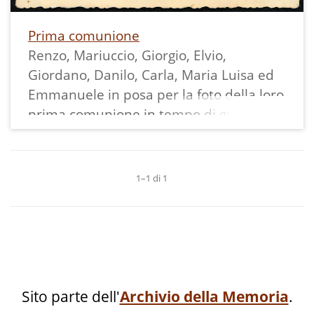
Prima comunione
Renzo, Mariuccio, Giorgio, Elvio,
Giordano, Danilo, Carla, Maria Luisa ed
Emmanuele in posa per la foto della loro
prima comunione in tempo di guerra.
Le bambine portavano un lungo vestito
bianco ed il velo bianco, una anche i
guanti bianchi.
1–1 di 1
I bambini avevano pantaloni e giacca
con una fascia bianca intorno al braccio
sinistro.
Come si può notare il piazzale della
chiesa non aveva ancora i muretti di
recinzione.
Sito parte dell'
Archivio della Memoria
.