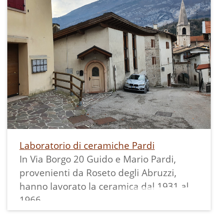
---
Il lavoro unitario di ricerca sugli opifici ad
acqua della Valle dei Laghi, curato da
Ecomuseo prima della nascita
dell'Archivio della Memoria, è qui
consultabile, nello specifico a pag. 39-41:
Laboratorio di ceramiche Pardi
In Via Borgo 20 Guido e Mario Pardi,
provenienti da Roseto degli Abruzzi,
hanno lavorato la ceramica dal 1931 al
1966.
La loro produzione artistica si è avvalsa