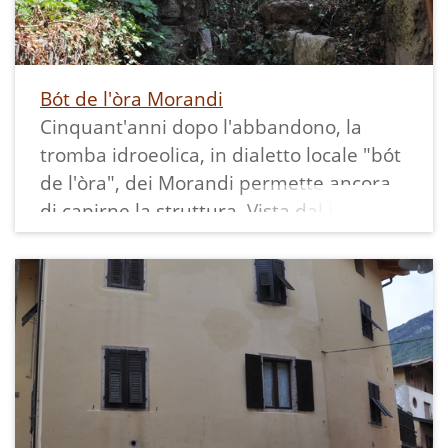
Calavino protestavano contro le tasse
introdotte dalla nuova "Legge sulle
Acque" del 1818.
Si trova ai piedi di un piccolo dosso
Bót de l'òra Morandi
sovrastante la piana del Grumèl,
Cinquant'anni dopo l'abbandono, la
accanto ad una cascatella della roggia di
tromba idroeolica, in dialetto locale "bót
Valle, in questo tratto chiamata roggia di
de l'òra", dei Morandi permette ancora
Larì, dalla quale evidentemente partiva
di capirne la struttura. Vista dal basso
la derivazione a suo servizio.
possiamo notare la grande botte di
Sarà quello stesso mulino citato in
pietra, l'alto tubo che formava la
un'investitura del 1235 e ripresa nel
cascata, parte del canale che le portava
1278 che parla di un mulino "subtus
l'acqua ed il tubo più sottile che entrava
Grumum apud Calavinum"? Considerata
nella fucina per fornire ossigeno al
la derivazione di Grumèl da "grumus,
fuoco.
grumulus", cioè "mucchio di terra", e che
La vista da fuori è quello che possiamo
questa località è vicina a Calavino,
osservare anche percorrendo via Ronch.