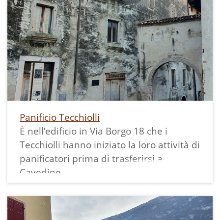
usciva si univa a quella di una vicina
sorgente per tornare poi nella Roggia
Grande poco più a sud.
---
Il lavoro unitario di ricerca sugli opifici ad
acqua della Valle dei Laghi, curato da
Ecomuseo prima della nascita
dell'Archivio della Memoria, è qui
consultabile, nello specifico a pag. 18-22:
Panificio Tecchiolli
È nell’edificio in Via Borgo 18 che i
Tecchiolli hanno iniziato la loro attività di
panificatori prima di trasferirsi a
Cavedine.
Avevano iniziato come fabbri, poi sono
passati alla macinazione ed infine hanno
aggiunto anche la panificazione.