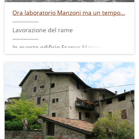
consultabile, nello specifico a pag. 29 -
Ora laboratorio Manzoni ma un tempo...
--------------
Lavorazione del rame
--------------
In questo edificio Franco Manzoni
continua l'attività storica di famiglia di
lavorazione artigianale del rame, con
vendita dei prodotti, iniziata dal
bisnonno Pietro nell'edificio che si trova
poco sotto a questo: