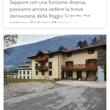
Seppure con una funzione diversa,
precedente mulino a pietra è conservata
possiamo ancora vedere la breve
al Museo degli Usi e Costumi della Gente
derivazione della Roggia Grande che
Trentina di San Michele all’Adige ed una
portava alla fucina Manzoni. Da lì partiva
macina è inserita nell’aiuola della pace
un canale (doccia), prima in legno e poi
presso il teatro di Valle a Vezzano.
sostituito con uno in ferro, che
Come in tutte le famiglie, anche in
fiancheggiava l'edificio e portava l'acqua
questa qualcuno ha cambiato attività:
sopra le ruote idrauliche. L'acqua
Quintino e il figlio Giuseppe tra il 1949 e
tornava quindi subito nella roggia:
il 1951 si sono dedicati alla falegnameria
energia rinnovabile al 100%.
occupandosi di un settore particolare: la
costruzione delle botti.
---
Il lavoro unitario di ricerca sugli opifici ad
acqua della Valle dei Laghi, curato da
Ecomuseo prima della nascita
dell'Archivio della Memoria, è qui