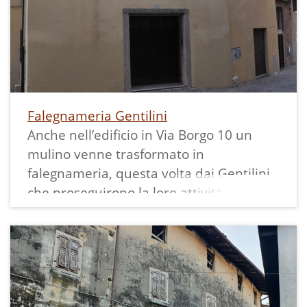
sembra proprio di sì.
Falegnameria Gentilini
Anche nell’edificio in Via Borgo 10 un
mulino venne trasformato in
falegnameria, questa volta dai Gentilini,
che proseguirono la loro attività fino al
1966.
Terminava con questo edificio il canale
di derivazione della Roggia Grande.
Dopo aver fatto girare l’ultima ruota
idraulica di Vezzano, l’acqua che ne