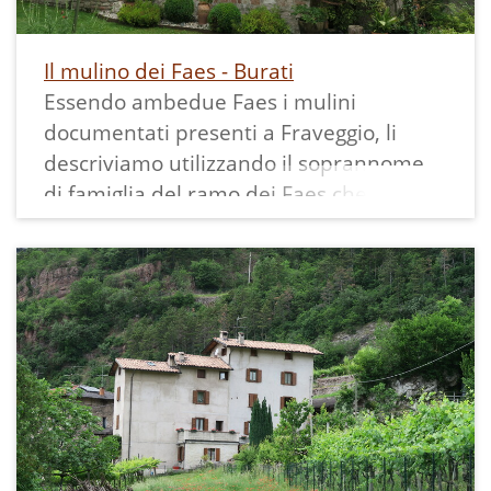
Il mulino dei Faes - Burati
Essendo ambedue Faes i mulini
documentati presenti a Fraveggio, li
descriviamo utilizzando il soprannome
di famiglia del ramo dei Faes che li
possedeva, in questo caso i "Buràti".
La storia di questo mulino si perde nella
notte dei tempi e, come già raccontato
nell'introduzione ai mulini di Fraveggio,
è documentato che nel 1545 un mulino
Faes fosse già attivo e che i figli di
Antonio Faes nato nel 1574 avessero
assunto il soprannome "Burati", dal
nome del buratto, strumento usato nel