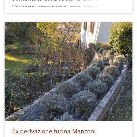
Vezzano, cosa ormai rara, tanto da
essere documentata sulla neonata rete
televisiva RAI 3, secondo quanto ci viene
raccontato.
Non sappiamo da quando era in
funzione, ma per almeno un paio di
secoli ha dato lavoro e sostentamento
alla famiglia Garbari, che ad inizio '900
ha sostituito il mulino a pietra con uno
metallico a cilindri rendendo la
produzione molto più rapida.
I pezzi del mulino a cilindri, smontati e
numerati, sono stati conservati
nell’ipotesi di una futura ricostruzione
da parte della Comunità di Valle.
Ex derivazione fucina Manzoni
Una coppia di macine (palmenti) del