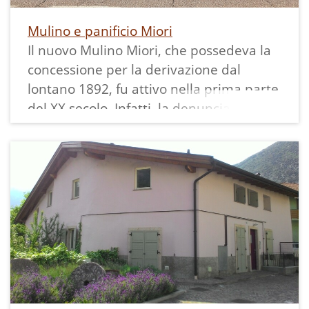
Mulino e panificio Miori
Il nuovo Mulino Miori, che possedeva la
concessione per la derivazione dal
lontano 1892, fu attivo nella prima parte
del XX secolo. Infatti, la denuncia del suo
accatastamento, a nome di Giuseppe ed
Emanuele Miori, figli del mugnaio
Giacomo Gioacchino impiegato presso il
“Mòlin dei Pradi”, risale all’anno 1902 e
la costruzione dell’edificio al 1901, come
evidenziato dalla data incisa sul portone
d’ingresso.
Il Nuovo Mulino di Giuseppe Miori, nato
con il sistema a cilindri, era in grado di
macinare in un’ora la stessa quantità di