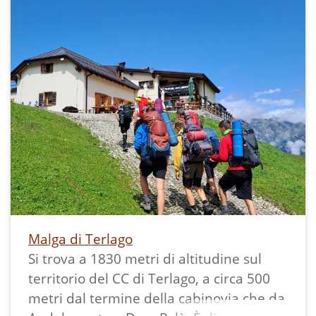
nel mese di giugno per un primo periodo
di alpeggio in attesa che il clima
rendesse possibile l'uso della Terlaga
alta, in luglio e agosto, e poi di nuovo a
settembre prima di riportare le vacche
in paese.
Dismessa negli anni cinquanta del 1900
è stata poi utilizzata come discoteca
negli anni settanta, "Il Piper",, come
colonia diurna del Comprensorio C5
negli anni ottanta-novanta e poi
utilizzata solo saltuariamente previa
Malga di Terlago
richiesta al comune di Terlago che ne
Si trova a 1830 metri di altitudine sul
era il proprietario.
territorio del CC di Terlago, a circa 500
Dopo l'aggregazionbe di terlago nel
metri dal termine della cabinovia che da
comune di Vallelaghi, nel 2017 la