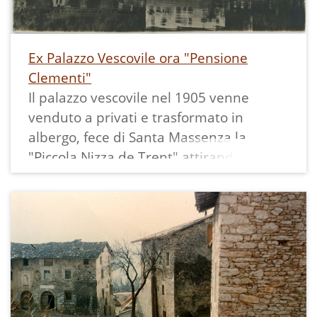
---
Una copia non viaggiata della stessa
cartolina è presente con l'identificativo
Ex Palazzo Vescovile ora "Pensione
SMa-34 presso:
Clementi"
Il palazzo vescovile nel 1905 venne
venduto a privati e trasformato in
albergo, fece di Santa Massenza la
"Piccola Nizza de Trent" attirando molti
turisti da tutto il Tirolo.
Nel 1947 iniziarono a riempire la parte
settentrionale del lago coi materiali di
scavo provenienti dalle gallerie per la
costruzione della centrale idroelettrica,
allontanando così il palazzo dal lago.
La foto pubblicitaria dell'albergo risale
quindi a questo arco temporale, come si