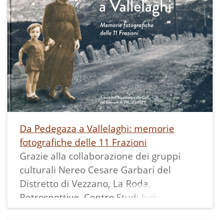
edicola sul lato lungo via Roma, la
vecchia illuminazione pubblica, i cavi
aerei della corrente con i bracci di
sostegno delle linee elettriche muniti di
isolatori in ceramica.
Da Pedegaza a Vallelaghi: memorie
fotografiche delle 11 Frazioni
Grazie alla collaborazione dei gruppi
culturali Nereo Cesare Garbari del
Distretto di Vezzano, La Roda,
Retrospettive, Centro Studi Judicaria,
Ecomuseo della Valle dei Laghi, Piccola