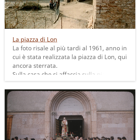
vede era collegato con una scala alla
darsena.
La piazza di Lon
La foto risale al più tardi al 1961, anno in
cui è stata realizzata la piazza di Lon, qui
ancora sterrata.
Sulla casa che si affaccia sulla piazza è
visibile la traccia di una precedente
insegna di quella che era l'osteria del
paese fino alla fine degli anni '50. Nella
casa a fianco si nota la presenza di una
nicchia vuota che un tempo conteneva
una Madonna.
Di fronte un letamaio e poco distante un