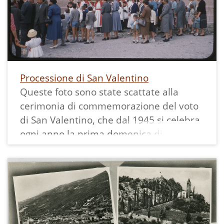
gruppo di ragazzi. Dal lato opposto della
strada, appoggiata ad una casa si nota
una "bèna", grande contenitore per il
trasporto di letame ed inerti che veniva
posto sul carro.
Processione di San Valentino
Queste foto sono state scattate alla
cerimonia di commemorazione del voto
di San Valentino, che dal 1945 si celebra
ogni anno la prima domenica di
settembre a Vezzano.
Si vede San Valentino che lascia la chiesa
seguito da un grande gonfalone. La
confraternita che porta il santo veste
una tunica bianca con lunga cintura
rossa annodata in vita e mantellina