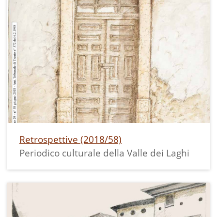
gli uomini, il coro, un'altra croce con le
fiaccole, le bambine vestite di bianco con
mazzetti di fiori, la madonna portata dai
ragazzi con la tunica bianca con
mantella azzurra ed affiancata dalle
ragazze con i ceri vestite di bianco con
velo azzurro, il parroco ed infine le
donne.
Da notare che al tempo le strade erano
sterrate e al posto della piazza di
Retrospettive (2018/58)
Sant'Antonio, realizzata nel 1961, c'era
Periodico culturale della Valle dei Laghi
un campo coltivato.