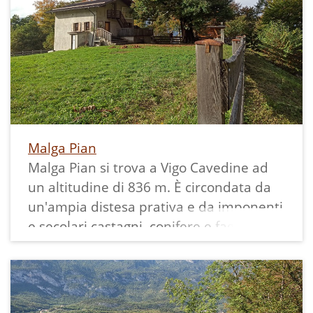
Malga Pian
Malga Pian si trova a Vigo Cavedine ad
un altitudine di 836 m. È circondata da
un'ampia distesa prativa e da imponenti
e secolari castagni, conifere e faggi. La
malga, ristrutturata, serve ora come
rustico d'abitazione ed è di proprietà
della Vicinia Donego, dal monte e dalla
selva omonimi, esempio antico di