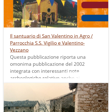
voto solenne a celebrare, appena
cessata la guerra, una festa di
ringraziamento, portando in processione
la benedetta tua immagine, seguita
come scorta d'onore dalle Autorità e
Il santuario di San Valentino in Agro /
rappresentanze di tutto il Comune."
Parrocchia S.S. Vigilio e Valentino-
Si vedono gli archi da festa con in cima lo
Vezzano
stemma comunale, e la scritta "Grazie
Questa pubblicazione riporta una
San Valentino d'averci salvati"; sulla
omonima pubblicazione del 2002
sinistra si scorge parte della facciata
integrata con interessanti note
della chiesa di Vezzano mentre sulla
archeologiche relative anche ai
destra si vede parte dell'edificio del Bar
ritrovamenti del 2012 grazie agli scavi
alla Posta, sulle cui finestre sono esposte
fatti in occasione dell'opera di restauro
delle lenzuola bianche, come da
del santuario.
tradizione.
---