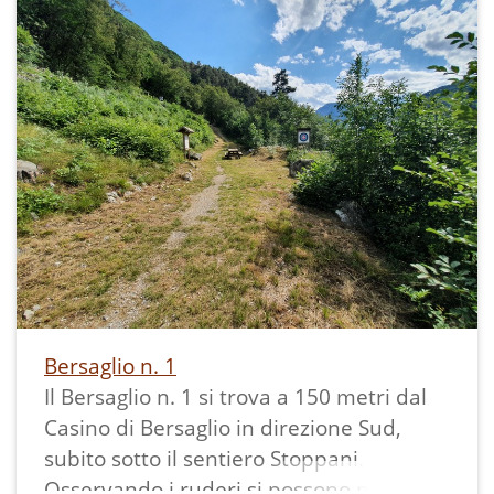
con foro centrale per l'esposizione della
bandiera che segnalava la sospensione
dei tiri.
Accanto è stato posto un bersaglio
mentre il pannello illustrativo, con
maggiori dati tecnici, è stato messo a
fianco del sentiero Stoppani, nel punto
in cui parte la traccia per raggiungerlo
pochi metri sopra.
---
Bibliografia:
Bersaglio n. 1
Il Bersaglio n. 1 si trova a 150 metri dal
Casino di Bersaglio in direzione Sud,
subito sotto il sentiero Stoppani.
Osservando i ruderi si possono notare la