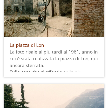
Una copia della stessa cartolina è
presente con l'identificativo Ve-21
presso:
La piazza di Lon
La foto risale al più tardi al 1961, anno in
cui è stata realizzata la piazza di Lon, qui
ancora sterrata.
Sulla casa che si affaccia sulla piazza è
visibile la traccia di una precedente
insegna di quella che era l'osteria del
paese fino alla fine degli anni '50. Nella
casa a fianco si nota la presenza di una
nicchia vuota che un tempo conteneva