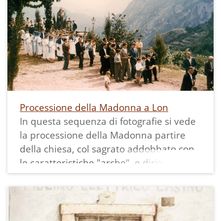
una Madonna.
Di fronte un letamaio e poco distante un
gruppo di ragazzi. Dal lato opposto della
strada, appoggiata ad una casa si nota
una "bèna", grande contenitore per il
trasporto di letame ed inerti che veniva
posto sul carro.
Processione della Madonna a Lon
In questa sequenza di fotografie si vede
la processione della Madonna partire
della chiesa, col sagrato addobbato con
le caratteristiche "arche", e dirigersi
verso la piazzetta di Sant'Anna.
La sequenza ci permette di vedere bene
come era composta la processione:
davanti il crocefisso con due fiaccole, poi