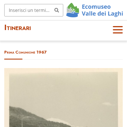
Itinerari
OPE
N
MEN
Prima Comunione 1967
U