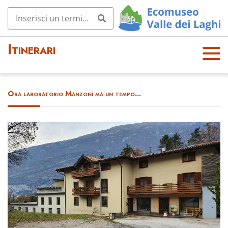
Itinerari
OPE
N
MEN
Ora laboratorio Manzoni ma un tempo...
U