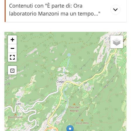
Al vecchio mulino
Contenuti con "È parte di: Ora
laboratorio Manzoni ma un tempo..."
fusìna
+
−
mòla
rassica
⊡