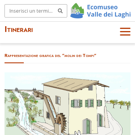
Itinerari
OPE
N
MEN
Rappresentazione grafica del "molin dei Tompi"
U