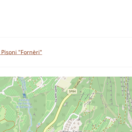
Pisoni "Fornèri"