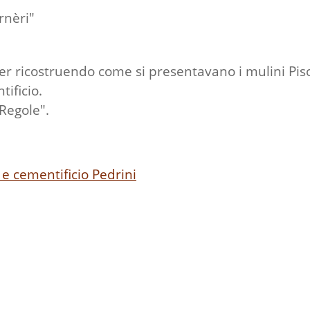
rnèri"
r ricostruendo come si presentavano i mulini Piso
tificio.
 Regole".
a e cementificio Pedrini