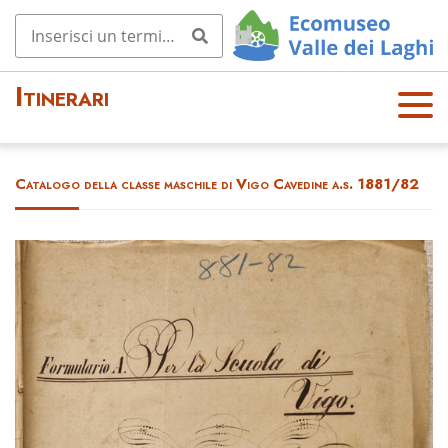
Itinerari
OPE
N
MEN
Catalogo della classe maschile di Vigo Cavedine a.s. 1881/82
U