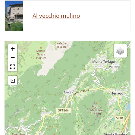
Al vecchio mulino
+
−
⊡