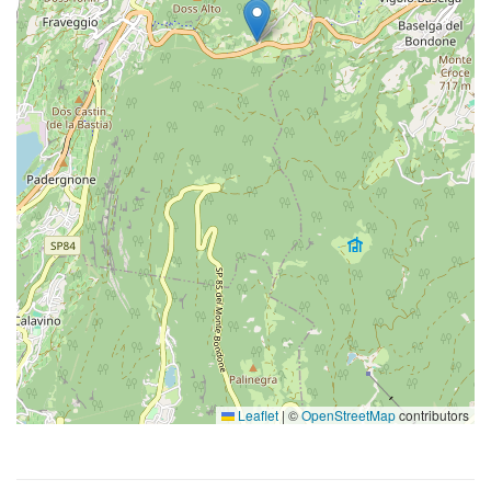
Leaflet
|
©
OpenStreetMap
contributors