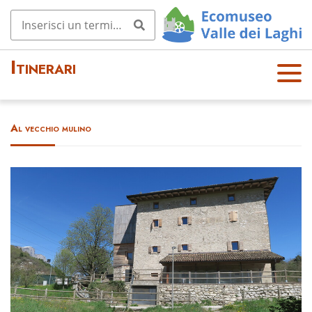
Itinerari
OPE
N
MEN
Al vecchio mulino
U