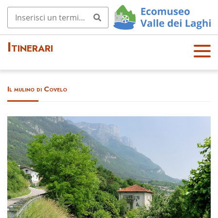
Itinerari
OPE
N
MEN
Il mulino di Covelo
U