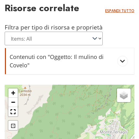
Risorse correlate
ESPANDI TUTTO
Filtra per tipo di risorsa e proprietà
Contenuti con "Oggetto: Il mulino di
Covelo"
I mulini di Covelo sulla mappa del
1860
+
−
Panoramica di Covelo con veduta
della Paganella
⊡