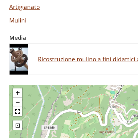
Artigianato
Mulini
Media
Ricostruzione mulino a fini didattici
+
−
⊡