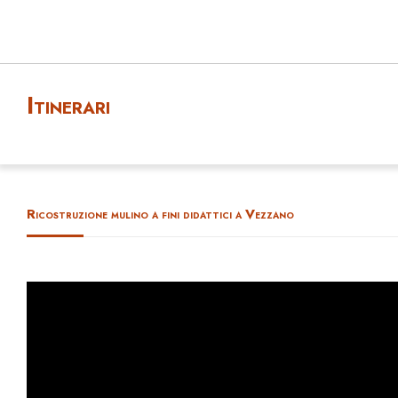
Itinerari
Ricostruzione mulino a fini didattici a Vezzano