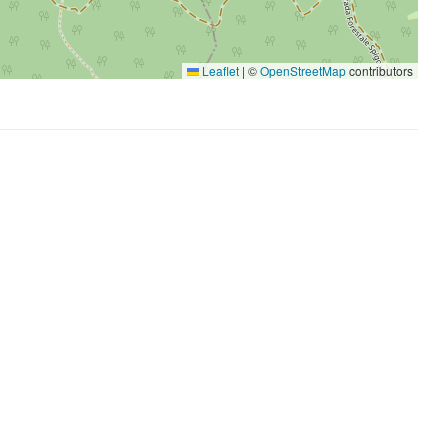
Leaflet
|
©
OpenStreetMap
contributors