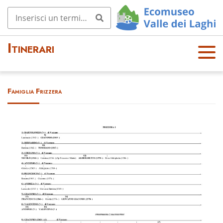
Itinerari
OPE
N
MEN
Famiglia Frizzera
U