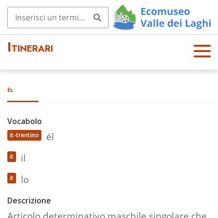
Itinerari
OPE
N
MEN
él
U
Vocabolo
él
it-trentino
il
it
lo
it
Descrizione
Articolo determinativo maschile singolare che