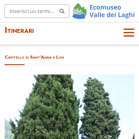
Itinerari
OPE
N
MEN
Capitello di Sant'Anna a Lon
U