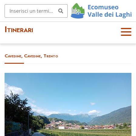
Itinerari
OPE
N
MEN
Cavedine, Cavedine, Trento
U