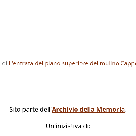
e di
L'entrata del piano superiore del mulino Cappe
Sito parte dell'
Archivio della Memoria
.
Un'iniziativa di: