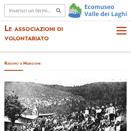
Le associazioni di
OPE
volontariato
N
MEN
U
Raduno a Margone