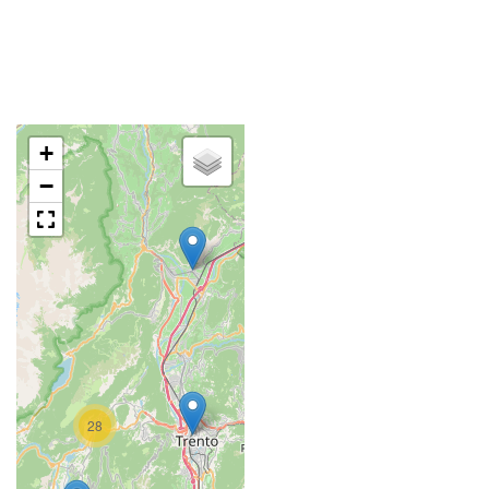
+
−
28