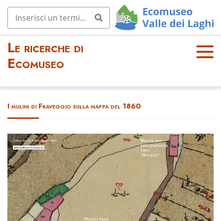
Le ricerche di
OPE
Ecomuseo
N
MEN
U
I mulini di Fraveggio sulla mappa del 1860