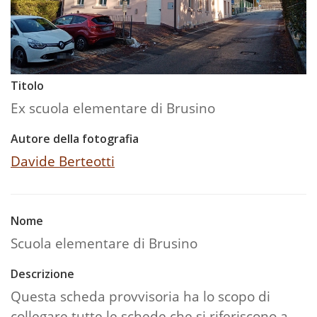
Titolo
Ex scuola elementare di Brusino
Autore della fotografia
Davide Berteotti
Nome
Scuola elementare di Brusino
Descrizione
Questa scheda provvisoria ha lo scopo di
collegare tutte le schede che si riferiscono a