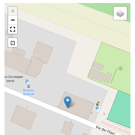
1944/45
Edificio ex scuole di Brusino
+
−
Gli archivi delle scuole elementari
trentine: censimento descrittivo
⊡
Il 3 novembre inizia la scuola!
Inventario mobilio e materiale
didattico della scuola di Brusino
Parere progetti scuole Brusino e
Vigo
Parere su sperimentazione orario
unico scuola