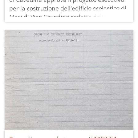
per la costruzione dell'edificio scolastico di
Masi di Vigo Cavedine redatto dall'ing. dott.
Marco Eccel da Trento che prevede una
spesa di 8,240.000 lire tramite lavori in
economia.
Il relativo progetto di massima era stato
approvato dalla giunta provinciale il
3.3.1952, che approva anche quest'ultimo
il 10. 9.1953.