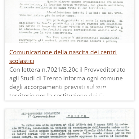
Comunicazione della nascita dei centri
scolastici
Con lettera n.7021/B.20c il Provveditorato
agli Studi di Trento informa ogni comune
degli accorpamenti previsti sul suo
territorio per la costituzione dei Centri
Scolastici di Padergnone, Cavedine, Vigo
Cavedine, Pietramurata, Vezzano, Terlago,
che evitavano l'isolamento di bambini e
garantivano la presenza di 5 classi distinte.