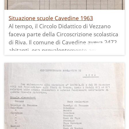
Situazione scuole Cavedine 1963
Al tempo, il Circolo Didattico di Vezzano
faceva parte della Circoscrizione scolastica
di Riva. Il comune di Cavedine aveva 2472
abitanti, era prevalentemente agricolo,
aveva 5 scuole elementari statali con 13
insegnanti e un asilo gestito
dall'O.N.A.I.R.C. a Vigo Cavedine.
Da notare le segnalazioni fatte nell'ultima
pagina:
"3) Problemi scolastici nel comune, la
soluzione dei quali ha carattere di
maggiore necessità o urgnza: Costruzione
di un nuovo edificio scolastico a Stravino,