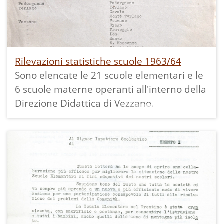
perché quello vecchio è stato dichiarato
pericoloso e sgomberato; rinnovo totale
dell'arredamento a Stravino e Vigo
Cavedine; costruzione di un nuovo edificio
per la scuola elementare a Cavedine, per
Rilevazioni statistiche scuole 1963/64
lasciare l'attuale tutto alla Scuola Media.
Sono elencate le 21 scuole elementari e le
6 scuole materne operanti all'interno della
Direzione Didattica di Vezzano.