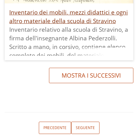
Inventario dei mobili, mezzi didattici e ogni
altro materiale della scuola di Stravino
Inventario relativo alla scuola di Stravino, a
firma dell'insegnante Albina Pederzolli.
Scritto a mano, in corsivo, contiene elenco
completo dei mobili, del materiale
didattico e di ogni altro complemento
d'arredo e strumentazione della scuola.
MOSTRA I SUCCESSIVI
PRECEDENTE
SEGUENTE