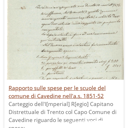
- a quello di Stravino di acquistare 2 sedie
e 20 calamai di piombo e di far riparare
"due tavole nere" (lavagne);
- a quello di Vigo che "deve esser tolto
l'intollerabile abuso che il cesso dei
fanciulli debba servire anche pelle
fanciulle".
Le spese erano a carico delle singole
frazioni.
Rapporto sulle spese per le scuole del
comune di Cavedine nell'a.s. 1851-52
Carteggio dell'I[mperial] R[egio] Capitano
Distrettuale di Trento col Capo Comune di
Cavedine riguardo le seguenti voci di
spesa: