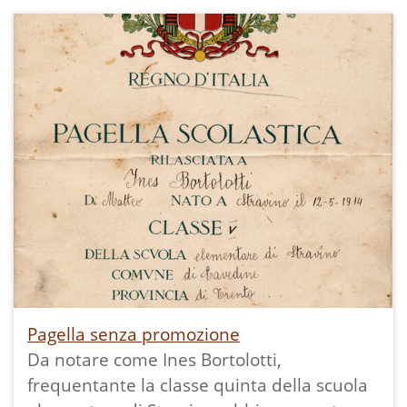
recita in teatro, lo studio nella stalla, l'uso
del "Signora Maestra" ed anche i disegni,
che accompagnano ogni testo ci offrono
altre informazioni come il funerale di una
bimba con la bara portata da bambine o
donne.
Pagella senza promozione
Da notare come Ines Bortolotti,
frequentante la classe quinta della scuola