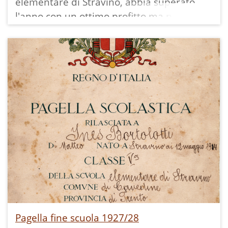
elementare di Stravino, abbia superato
l'anno con un ottimo profitto ma non sia
ugualmente stata promossa. La scuola
elementare di Stravino aveva solo cinque
classi per cui bisognava ripetere la quinta,
se non si era stati fermati prima, fino
all'assolvimento dell'obbligo scolastico di
otto anni, che Ines ha raggiunto solo l'anno
successivo.
Pagella fine scuola 1927/28