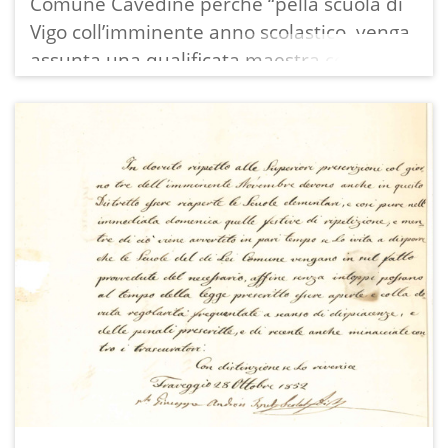
Comune Cavedine perché “pella scuola di
Vigo coll’imminente anno scolastico, venga
assunta una qualificata maestra con
corrispondente salario”, risultando
incomprensibile per il solo risparmio sia
stata assunta una maestra non qualificata
pagata soli 20 fiorini [annui]. “Anche il
salario di soli f 40 pella maestra di
Cavedine è evidentemente troppo
meschino”.
“Così pure sarà riparato alla umidità della
muraglia rimarcata nel locale delle scuole
a Brusino e saranno ridotti ad uso di
scuola i locali di Vigo togliendo anche
l’intollerabile abuso della promiscuità del
cesso pei fanciulli e pelle fanciulle.”rimarcò