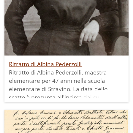
Ritratto di Albina Pederzolli
Ritratto di Albina Pederzolli, maestra
elementare per 47 anni nella scuola
elementare di Stravino. La data dello
scatto è presunta all'incirca dai suoi dati
anagrafici: è nata nel 1878 e morta nel
1966.
La donna veste con un abito molto
elegante e prezioso, il cui stile è tipico dei