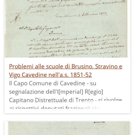
Problemi alle scuole di Brusino, Stravino e
Vigo Cavedine nell'a.s. 1851-52
Il Capo Comune di Cavedine - su
segnalazione dell'I[mperial] R[egio]
Capitano Distrettuale di Trento - si rivolge
ai rispettivi deputati frazionali chiedendo:
- a quello di Brusino che la muraglia a
settentrione del locale delle scuole venga
riparata perchè troppo umida;