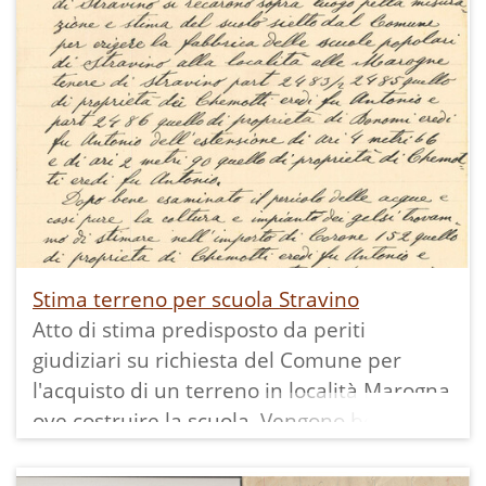
primi anni del 1900.
La possiamo vedere anche in altre
fotografie:
Stima terreno per scuola Stravino
Atto di stima predisposto da periti
giudiziari su richiesta del Comune per
l'acquisto di un terreno in località Marogna
ove costruire la scuola. Vengono ben
esaminati il pericolo delle acque e la
coltura dei gelsi. In accordo coi proprietari