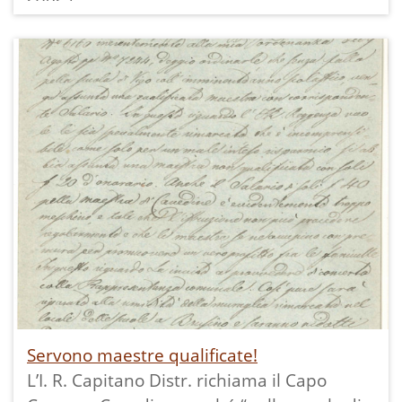
a) salari ai maestri
b) affitti di locali
c) steore
d) requisiti scolastici e premi
e) interessi di capitali passivi
per le scuole di Laguna Mustè (Cavedine),
Vigo Cavedine, Brusino e Stravino.
Per il vocabolo "steora" si veda il nostro
glossario.
Si noti che il maestro della scuola di
Stravino "viene pagato coll'entrata del
fondo della Chiesa di Stravino".
Servono maestre qualificate!
L’I. R. Capitano Distr. richiama il Capo