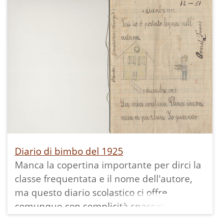
di due terreni attigui viene stabilito il
prezzo totale di 438 corone per un terreno
di 756 mq.
Diario di bimbo del 1925
Manca la copertina importante per dirci la
classe frequentata e il nome dell'autore,
ma questo diario scolastico ci offre
comunque con semplicità spaccati di vita
del tempo: la ricorrenza di Santa Lucia, la