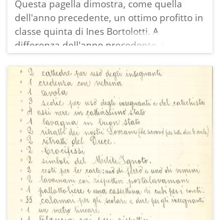
Questa pagella dimostra, come quella
dell'anno precedente, un ottimo profitto in
classe quinta di Ines Bortolotti. A
differenza dell'anno precedente, la
valutazione risulta modificata, non più
buono e lodevole ma secondo e primo.
Avendo raggiunto l'ottavo anno di
frequenza "ha completato gli studi del
grado superiore e ha adempiuto all'obbligo
scolastico".
Qui, per un confronto, la pagella dell'anno
precedente: