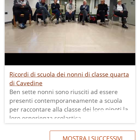
Ricordi di scuola dei nonni di classe quarta
di Cavedine
Ben sette nonni sono riusciti ad essere
presenti contemporaneamente a scuola
per raccontare alla classe dei loro nipoti la
loro esperienza scolastica.
È stato questo uno degli incontri all'interno
del progetto coordinato da ecomuseo della
MOSTRA I SUCCESSIVI