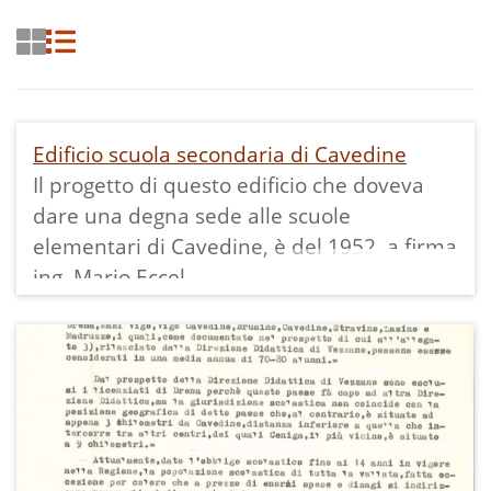
Edificio scuola secondaria di Cavedine
Il progetto di questo edificio che doveva
dare una degna sede alle scuole
elementari di Cavedine, è del 1952, a firma
ing. Mario Eccel.
La posa della prima pietra risale al 3
maggio 1953 e l'inaugurazione della nuova
scuola al 3 ottobre 1954.
Nel 1954/55 vi è iniziata l'attività didattica.
Dal 1960/61, per tre anni, ha avuto lì la sua
sede la Scuola Commerciale di Avviamento