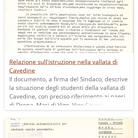
professionale.
Nel 1961/62 ha preso il via, in questa
stessa sede anche la scuola media.
Successivamente è poi stata costruita una
nuova sede per la scuola elementare così
da lasciare tutto l'edificio alla Scuola
Relazione sull'istruzione nella vallata di
Cavedine
Il documento, a firma del Sindaco, descrive
la situazione degli studenti della vallata di
Cavedine, con preciso riferimento ai paesi
di Drena, Masi di Vigo, Vigo Cavedine,
Brusino, Cavedine, Stravino, Lasino e
Madruzzo, mettendo in evidenza la
difficoltà nella prosecuzione degli studi