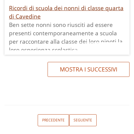
Ricordi di scuola dei nonni di classe quarta
di Cavedine
Ben sette nonni sono riusciti ad essere
presenti contemporaneamente a scuola
per raccontare alla classe dei loro nipoti la
loro esperienza scolastica.
È stato questo uno degli incontri all'interno
del progetto coordinato da ecomuseo della
MOSTRA I SUCCESSIVI
Valle dei Laghi per la ricostruzione della
storia delle scuole del Comune di
Cavedine.
Gli intervistatori sono stati gli alunni della
classe quarta di Cavedine.
Gli intervistati sono presentati con la loro
PRECEDENTE
SEGUENTE
data di nascita e luogo in cui vivevano al
tempo in cui andavano a scuola, così da