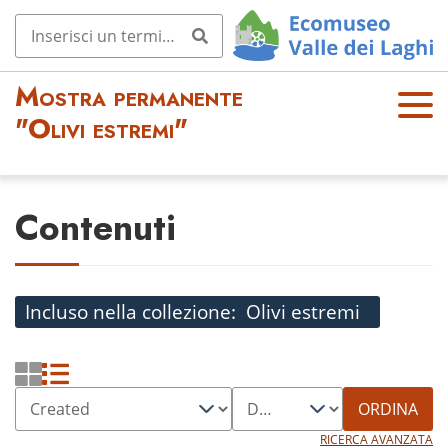
Mostra permanente
OPE
"Olivi estremi"
N
MEN
U
Contenuti
Incluso nella collezione
Olivi estremi
ORDINA
RICERCA AVANZATA