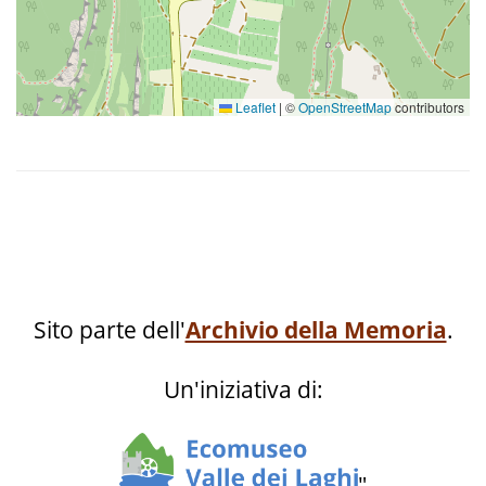
Attaccapanni
Leaflet
|
©
OpenStreetMap
contributors
Attizzatoio
Attizzatoio
Batticarne
Sito parte dell'
Archivio della Memoria
.
Un'iniziativa di:
Batticarne
"