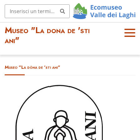
Museo "La dona de 'sti
OPE
ani"
N
MEN
U
Museo "La dòna de 'sti ani"