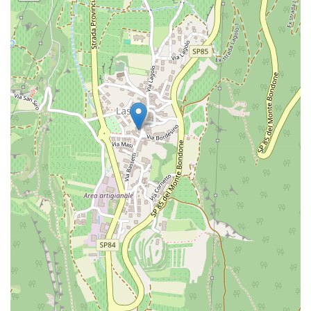
Arricciacapelli
Arricciacapelli
Asciugamano
Asciugamano
Astuccio