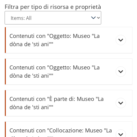
Filtra per tipo di risorsa e proprietà
Contenuti con "Oggetto: Museo "La
dòna de 'sti ani""
I laóri de la dòna de ‘sti ani : spazio
Contenuti con "Oggetto: Museo "La
espositivo permanente La dòna de
dòna de 'sti ani""
'sti ani Lasino
La stadera (speciale 2015)
La camera de ‘sti ani : spazio
Contenuti con "È parte di: Museo "La
espositivo permanente La dòna de
dòna de 'sti ani""
'sti ani Lasino
Battesimo di Nellj Giavarina
Contenuti con "Collocazione: Museo "La
La cosina de ‘sti ani : spazio