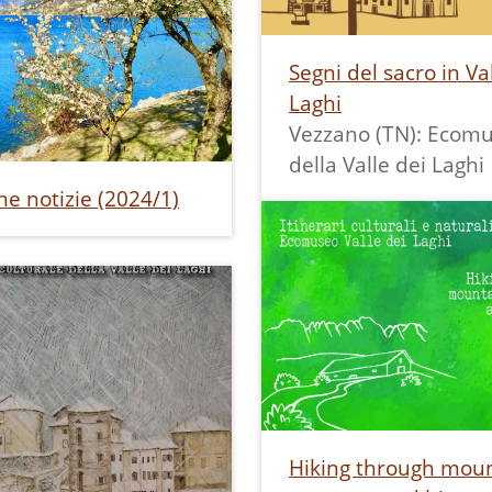
Segni del sacro in Val
Laghi
Vezzano (TN): Ecom
della Valle dei Laghi
e notizie (2024/1)
Hiking through mou