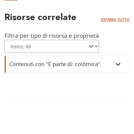
Risorse correlate
ESPANDI TUTTO
Filtra per tipo di risorsa e proprietà
Contenuti con "È parte di: colòmica"
banchéta dala legna
canón
caràzza (caràza)