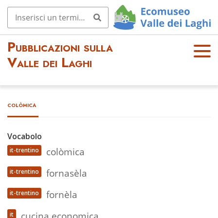
Pubblicazioni sulla
OPE
Valle dei Laghi
N
MEN
U
colòmica
Vocabolo
colòmica
it-trentino
fornasèla
it-trentino
fornèla
it-trentino
cucina economica
it