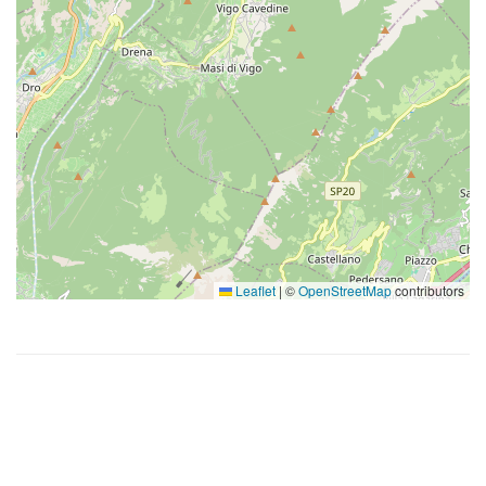
Leaflet
|
©
OpenStreetMap
contributors