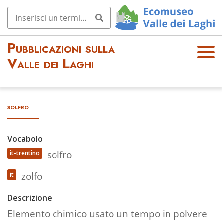
Pubblicazioni sulla
OPE
Valle dei Laghi
N
MEN
U
solfro
Vocabolo
solfro
it-trentino
zolfo
it
Descrizione
Elemento chimico usato un tempo in polvere