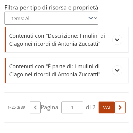
Filtra per tipo di risorsa e proprietà
Contenuti con "Descrizione: I mulini di
Ciago nei ricordi di Antonia Zuccatti"
Il mulino di legno scomparso
Contenuti con "È parte di: I mulini di
Ciago nei ricordi di Antonia Zuccatti"
Mulino Zuccatti
ara
Natalia coi suo bimbi
Pagina
di 2
1–25 di 39
assà (asà)
Bèpi