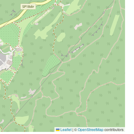
Leaflet
|
©
OpenStreetMap
contributors