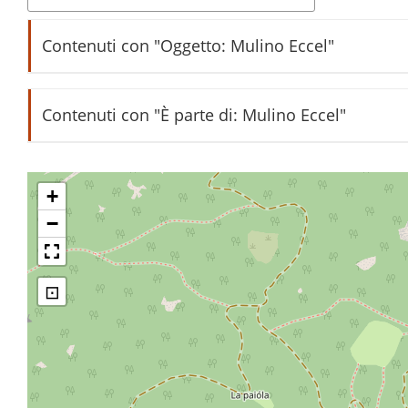
Contenuti con "Oggetto: Mulino Eccel"
I mulini di Ciago
Contenuti con "È parte di: Mulino Eccel"
Pestino a due vasche
Il capitello di San Rocco e Ciago
+
−
Saluti da Ciago con tre scorci
⊡