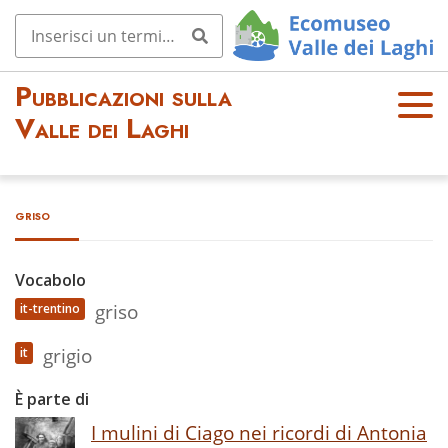
Pubblicazioni sulla
OPE
Valle dei Laghi
N
MEN
U
griso
Vocabolo
griso
it-trentino
grigio
it
È parte di
I mulini di Ciago nei ricordi di Antonia