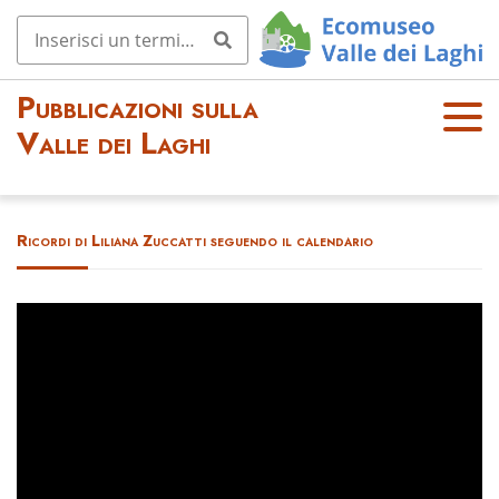
Pubblicazioni sulla
OPE
Valle dei Laghi
N
MEN
U
Ricordi di Liliana Zuccatti seguendo il calendario