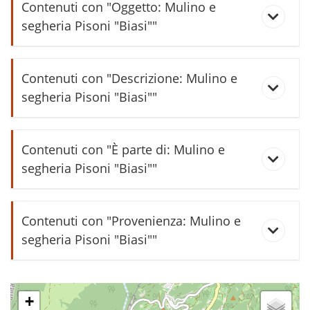
Contenuti con "Oggetto: Mulino e
segheria Pisoni "Biasi""
Acquisto legname
Contenuti con "Descrizione: Mulino e
segheria Pisoni "Biasi""
Bimbi e segheria
La centralina Pisoni alla "Pontara"
Contenuti con "È parte di: Mulino e
segheria Pisoni "Biasi""
Cartolina postale da Wels
Ricostruzione di una sega
rassica
veneziana in scala ridotta
Contenuti con "Provenienza: Mulino e
segheria Pisoni "Biasi""
Comunicato sindacale ai mugnai
Ricostruzione di un mulino a
palmenti in scala ridotta
Fuso del mulino Pisoni "Biasi"
+
Eredi di Pasqua Caldini