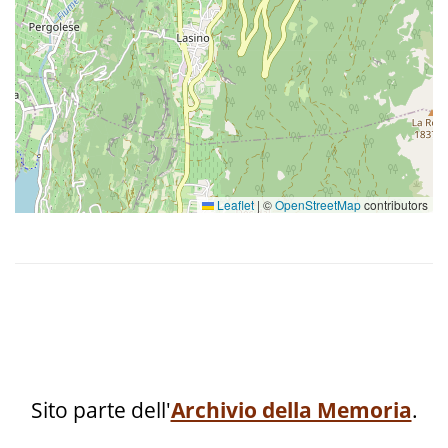
Strazetto di Vendita 1/12-900
Un edificio con cinque ruote ad
acqua
Leaflet
|
©
OpenStreetMap
contributors
Uno per tutti tre, e tutti tre per
uno
Sito parte dell'
Archivio della Memoria
.