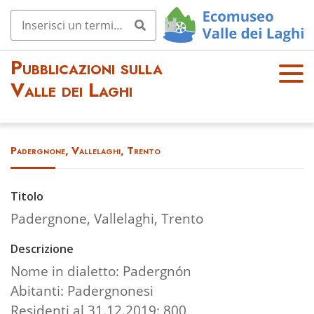
Pubblicazioni sulla
OPE
Valle dei Laghi
N
MEN
U
Padergnone, Vallelaghi, Trento
Titolo
Padergnone, Vallelaghi, Trento
Descrizione
Nome in dialetto: Padergnón
Abitanti: Padergnonesi
Residenti al 31.12.2019: 800