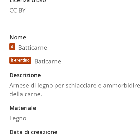
Licenza d'uso
CC BY
Nome
Batticarne
it
Baticarne
it-trentino
Descrizione
Arnese di legno per schiacciare e ammorbidire l
della carne.
Materiale
Legno
Data di creazione