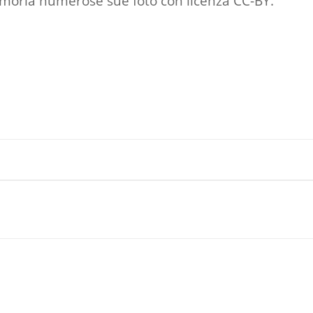
emoria numerose sue foto con licenza CC-BY.