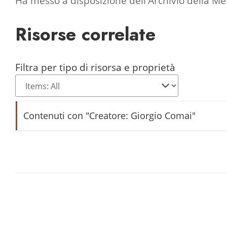
Ha messo a disposizione dell'Archivio della M
Risorse correlate
Filtra per tipo di risorsa e proprietà
Contenuti con "Creatore: Giorgio Comai"
Luganeghe a Ziac
Settimana