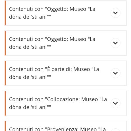
Contenuti con "Oggetto: Museo "La
dòna de 'sti ani""
I laóri de la dòna de ‘sti ani : spazio
Contenuti con "Oggetto: Museo "La
espositivo permanente La dòna de
dòna de 'sti ani""
'sti ani Lasino
La stadera (speciale 2015)
La camera de ‘sti ani : spazio
Contenuti con "È parte di: Museo "La
espositivo permanente La dòna de
dòna de 'sti ani""
'sti ani Lasino
Battesimo di Nellj Giavarina
Contenuti con "Collocazione: Museo "La
La cosina de ‘sti ani : spazio
dòna de 'sti ani""
espositivo permanente La dòna de
'sti ani Lasino
La cucina
I bachi da seta
Contenuti con "Provenienza: Museo "La