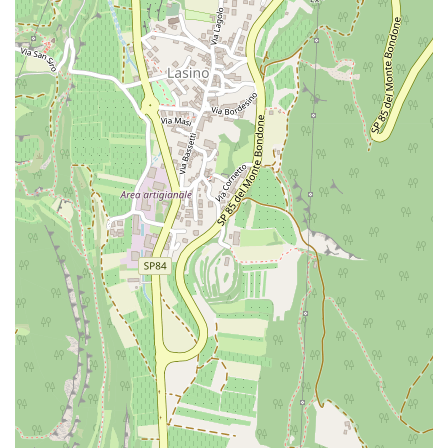
Arricciacapelli
Asciugamano
Asciugamano
Astuccio
Attaccapanni