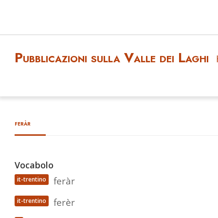
Pubblicazioni sulla Valle dei Laghi
feràr
Vocabolo
feràr
it-trentino
ferèr
it-trentino