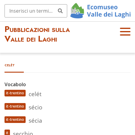
Pubblicazioni sulla
OPE
Valle dei Laghi
N
MEN
U
celét
Vocabolo
celét
it-trentino
sécio
it-trentino
sécia
it-trentino
secchio
it