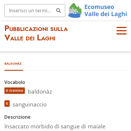
Pubblicazioni sulla
OPE
Valle dei Laghi
N
MEN
U
baldonàz
Vocabolo
baldonàz
it-trentino
sanguinaccio
it
Descrizione
Insaccato morbido di sangue di maiale