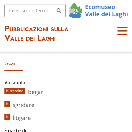
Pubblicazioni sulla
OPE
Valle dei Laghi
N
MEN
U
begar
Vocabolo
begar
it-trentino
sgridare
it
litigare
it
È parte di